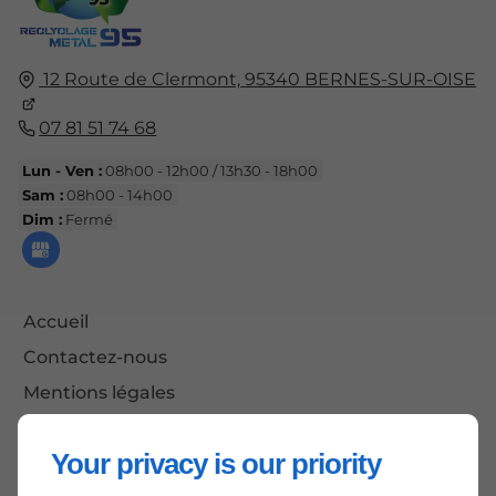
12 Route de Clermont,
95340
BERNES-SUR-OISE
07 81 51 74 68
Lun - Ven :
08h00 - 12h00 / 13h30 - 18h00
Sam :
08h00 - 14h00
Dim :
Fermé
Accueil
Contactez-nous
Mentions légales
Plan du site
Your privacy is our priority