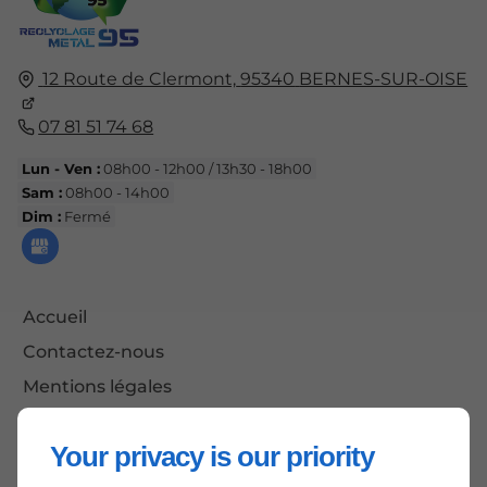
12 Route de Clermont,
95340
BERNES-SUR-OISE
07 81 51 74 68
Lun - Ven :
08h00 - 12h00 / 13h30 - 18h00
Sam :
08h00 - 14h00
Dim :
Fermé
Accueil
Contactez-nous
Mentions légales
Plan du site
Your privacy is our priority